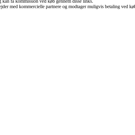
, og kan få kommission ved køb gennem disse links.
jder med kommercielle partnere og modtager muligvis betaling ved køb.