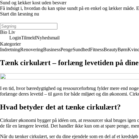
Sund og lækker kost uden besvær
Få indsigt i, hvordan du kan spise sundt på en enkel og lækker måde. E-
Start din læsning nu
Bio Liv
Login
Tilmeld
Nyhedsmail
Kategorier
Indretning
Renovering
Business
Penge
Sundhed
Fitness
Beauty
Børn
Kvin
Tænk cirkulært – forlæng levetiden på din
I en tid, hvor bæredygtighed og ressourceforbrug fylder mere end nogensi
forlænge deres levetid – til gavn for både miljøet og din økonomi. Cirkul
Hvad betyder det at tænke cirkulært?
Cirkulær økonomi bygger på idéen om, at ressourcer skal bruges igen og 
de får en længere levetid. Det handler ikke kun om at spare penge, m
Når du tænker cirkulært, ser du dine ejendele som en del af et kredslø