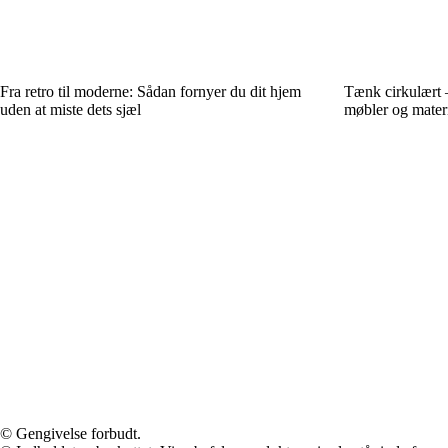
Fra retro til moderne: Sådan fornyer du dit hjem
Tænk cirkulært –
uden at miste dets sjæl
møbler og materi
© Gengivelse forbudt.