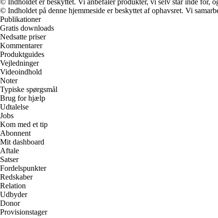
© Indholdet er beskyttet. Vi anbefaler produkter, vi selv står inde for
© Indholdet på denne hjemmeside er beskyttet af ophavsret. Vi samarbe
Publikationer
Gratis downloads
Nedsatte priser
Kommentarer
Produktguides
Vejledninger
Videoindhold
Noter
Typiske spørgsmål
Brug for hjælp
Udtalelse
Jobs
Kom med et tip
Abonnent
Mit dashboard
Aftale
Satser
Fordelspunkter
Redskaber
Relation
Udbyder
Donor
Provisionstager