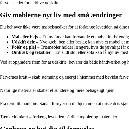
farve i stedet for at blive udskiftet.
Giv møblerne nyt liv med små ændringer
Du behøver ikke være møbelsnedker for at forlænge levetiden på dine mø
Mal eller bejs
– En ny farve kan forvandle et møbel fuldstændigt.
Udskift dele
– Nye greb, ben eller beslag kan give et møbel et 
Polér og plej
– Træmøbler holder længere, hvis de jævnligt får ol
Omtræk og tekstiler
– En slidt stol eller sofa kan få nyt liv m
Ved at opgradere frem for at udskifte, bevarer du både håndværket og hi
Farvernes kraft – skab stemning og energi i hjemmet med bevidst farve
Naturlige materialer skaber et sundere og mere behageligt hjem
Fra retro til moderne: Sådan fornyer du dit hjem uden at miste dets sjæl
Tænk cirkulært – forlæng levetiden på dine møbler og materialer