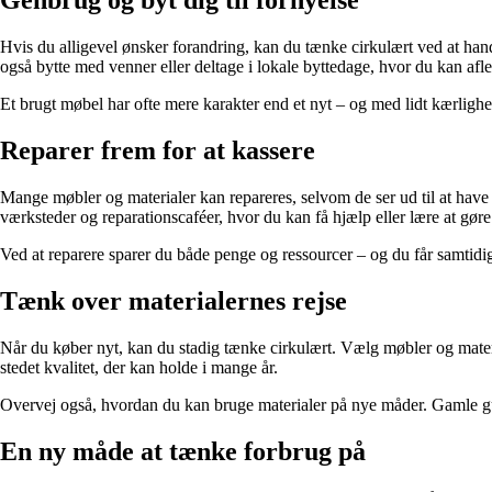
Genbrug og byt dig til fornyelse
Hvis du alligevel ønsker forandring, kan du tænke cirkulært ved at ha
også bytte med venner eller deltage i lokale byttedage, hvor du kan afle
Et brugt møbel har ofte mere karakter end et nyt – og med lidt kærlighed
Reparer frem for at kassere
Mange møbler og materialer kan repareres, selvom de ser ud til at have 
værksteder og reparationscaféer, hvor du kan få hjælp eller lære at gøre 
Ved at reparere sparer du både penge og ressourcer – og du får samtidig 
Tænk over materialernes rejse
Når du køber nyt, kan du stadig tænke cirkulært. Vælg møbler og material
stedet kvalitet, der kan holde i mange år.
Overvej også, hvordan du kan bruge materialer på nye måder. Gamle gulvbr
En ny måde at tænke forbrug på