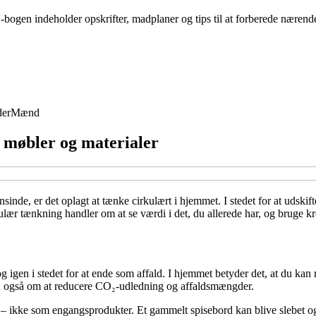
bogen indeholder opskrifter, madplaner og tips til at forberede nærende
der
Mænd
e møbler og materialer
nde, er det oplagt at tænke cirkulært i hjemmet. I stedet for at udskift
ær tænkning handler om at se værdi i det, du allerede har, og bruge kreat
igen i stedet for at ende som affald. I hjemmet betyder det, at du kan r
en også om at reducere CO₂-udledning og affaldsmængder.
b – ikke som engangsprodukter. Et gammelt spisebord kan blive slebet og