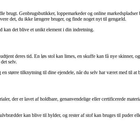
ndle brugt. Genbrugsbutikker, loppemarkeder og online markedspladser b
vere det, du ikke længere bruger, og finde noget nyt til gengæld.
 kan det blive et unikt element i din indretning.
udtjent deres tid. En løs stol kan limes, en skuffe kan få nye skinner, 
det selv.
en større tilknytning til dine ejendele, når du selv har været med til at
er, der er lavet af holdbare, genanvendelige eller certificerede material
ædder kan blive til hylder, og rester af stof kan bruges til puder eller 