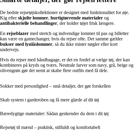
De bedste rejsetøjskollektioner er designet med funktionalitet for øje.
Kig efter
skjulte lommer
,
hurtigtørrende materialer
og
antibakterielle behandlinger
, der holder tøjet frisk længere.
En
rejseblazer
med stretch og indvendige lommer til pas og billetter
kan være en gamechanger, hvis du rejser ofte. Det samme gælder
bukser med lynlåslommer
, så du ikke mister nøgler eller kort
undervejs.
Hvis du rejser med håndbagage, er det en fordel at vælge tøj, der kan
kombineres på kryds og tværs. Neutrale farver som navy, grå, beige og
olivengrøn gør det nemt at skabe flere outfits med få dele.
Sokker med personlighed – små detaljer, der gør forskellen
Skab system i garderoben og få mere glæde af dit tøj
Bæredygtige materialer: Sådan genkender du dem i dit tøj
Rejsetøj til mænd – praktisk, stilfuldt og komfortabelt