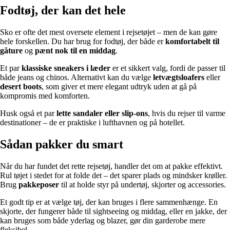
Fodtøj, der kan det hele
Sko er ofte det mest oversete element i rejsetøjet – men de kan gøre
hele forskellen. Du har brug for fodtøj, der både er
komfortabelt til
gåture
og
pænt nok til en middag
.
Et par
klassiske sneakers i læder
er et sikkert valg, fordi de passer til
både jeans og chinos. Alternativt kan du vælge
letvægtsloafers
eller
desert boots
, som giver et mere elegant udtryk uden at gå på
kompromis med komforten.
Husk også et par
lette sandaler eller slip-ons
, hvis du rejser til varme
destinationer – de er praktiske i lufthavnen og på hotellet.
Sådan pakker du smart
Når du har fundet det rette rejsetøj, handler det om at pakke effektivt.
Rul tøjet i stedet for at folde det – det sparer plads og mindsker krøller.
Brug
pakkeposer
til at holde styr på undertøj, skjorter og accessories.
Et godt tip er at vælge tøj, der kan bruges i flere sammenhænge. En
skjorte, der fungerer både til sightseeing og middag, eller en jakke, der
kan bruges som både yderlag og blazer, gør din garderobe mere
fleksibel.