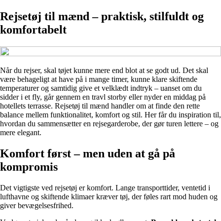
Rejsetøj til mænd – praktisk, stilfuldt og
komfortabelt
Når du rejser, skal tøjet kunne mere end blot at se godt ud. Det skal
være behageligt at have på i mange timer, kunne klare skiftende
temperaturer og samtidig give et velklædt indtryk – uanset om du
sidder i et fly, går gennem en travl storby eller nyder en middag på
hotellets terrasse. Rejsetøj til mænd handler om at finde den rette
balance mellem funktionalitet, komfort og stil. Her får du inspiration til,
hvordan du sammensætter en rejsegarderobe, der gør turen lettere – og
mere elegant.
Komfort først – men uden at gå på
kompromis
Det vigtigste ved rejsetøj er komfort. Lange transporttider, ventetid i
lufthavne og skiftende klimaer kræver tøj, der føles rart mod huden og
giver bevægelsesfrihed.