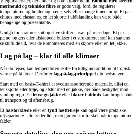
Vælg materialer, der ånder og ikke krøller nemt.
Bomuld med stretch
,
merinould
og
tekniske fibre
er gode valg, fordi de regulerer
temperaturen og holder sig pæne, selv efter mange timers brug. Et par
chinos med elastan og en let skjorte i uldblanding kan være både
behagelige og præsentable.
Undgå for stramme snit og stive stoffer – især på rejsedage. Et par
pæne joggers eller afslappede bukser i et struktureret stof kan sagtens
se stilfulde ud, hvis de kombineres med en skjorte eller en let jakke.
Lag på lag – klar til alle klimaer
Når du rejser, kan temperaturen skifte fra kølig aircondition til tropisk
varme på få timer. Derfor er
lag-på-lag-princippet
din bedste ven.
Start med en basis-T-shirt i et svedtransporterende materiale, tilføj en
let skjorte eller trøje, og afslut med en jakke, der både beskytter mod
vind og regn. En
letvægtsjakke
eller
blazer i uldmix
kan bruges både
til transport og til aftensbrug.
Et
halstørklæde
eller en
tynd hættetrøje
kan også være praktiske
rejsepartnere – de fylder lidt, men gør en stor forskel, når temperaturen
falder.
Smarte detaljer, der gør rejsen lettere