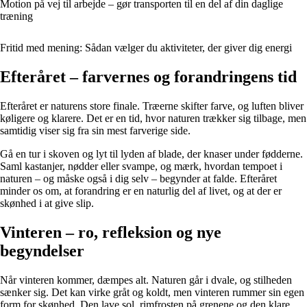
Motion på vej til arbejde – gør transporten til en del af din daglige
træning
Fritid med mening: Sådan vælger du aktiviteter, der giver dig energi
Efteråret – farvernes og forandringens tid
Efteråret er naturens store finale. Træerne skifter farve, og luften bliver
køligere og klarere. Det er en tid, hvor naturen trækker sig tilbage, men
samtidig viser sig fra sin mest farverige side.
Gå en tur i skoven og lyt til lyden af blade, der knaser under fødderne.
Saml kastanjer, nødder eller svampe, og mærk, hvordan tempoet i
naturen – og måske også i dig selv – begynder at falde. Efteråret
minder os om, at forandring er en naturlig del af livet, og at der er
skønhed i at give slip.
Vinteren – ro, refleksion og nye
begyndelser
Når vinteren kommer, dæmpes alt. Naturen går i dvale, og stilheden
sænker sig. Det kan virke gråt og koldt, men vinteren rummer sin egen
form for skønhed. Den lave sol, rimfrosten på grenene og den klare