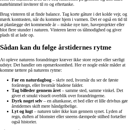
nattehimmel inviterer til ro og eftertanke.
Brug vinteren til at finde balance. Tag korte gåture i det kolde vejr, og
mærk kontrasten, når du kommer hjem i varmen. Det er også en tid til
at planlægge det kommende år – måske nye ture, haveprojekter eller
blot flere stunder i naturen. Vinteren lærer os tålmodighed og giver
plads til at lade op.
Sådan kan du følge årstidernes rytme
At opleve naturens forandringer kræver ikke store rejser eller særligt
udstyr. Det handler om opmærksomhed. Her er nogle enkle måder at
komme tættere på naturens rytme:
Før en naturdagbog
– skriv ned, hvornår du ser de første
forårstegn, eller hvornår bladene falder.
Tag billeder gennem året
– samme sted, samme vinkel. Det
giver et smukt visuelt overblik over forandringerne.
Dyrk noget selv
– en altankasse, et bed eller et lille drivhus gør
årstidernes skift mere håndgribelige.
Lyt og lugt
– naturen taler ikke kun gennem synet. Lyden af
regn, duften af blomster eller sneens dæmpede stilhed fortæller
også historier.