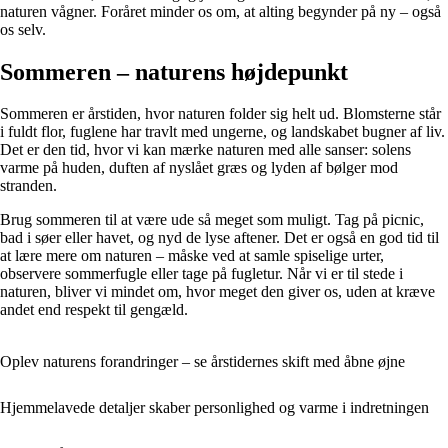
naturen vågner. Foråret minder os om, at alting begynder på ny – også
os selv.
Sommeren – naturens højdepunkt
Sommeren er årstiden, hvor naturen folder sig helt ud. Blomsterne står
i fuldt flor, fuglene har travlt med ungerne, og landskabet bugner af liv.
Det er den tid, hvor vi kan mærke naturen med alle sanser: solens
varme på huden, duften af nyslået græs og lyden af bølger mod
stranden.
Brug sommeren til at være ude så meget som muligt. Tag på picnic,
bad i søer eller havet, og nyd de lyse aftener. Det er også en god tid til
at lære mere om naturen – måske ved at samle spiselige urter,
observere sommerfugle eller tage på fugletur. Når vi er til stede i
naturen, bliver vi mindet om, hvor meget den giver os, uden at kræve
andet end respekt til gengæld.
Oplev naturens forandringer – se årstidernes skift med åbne øjne
Hjemmelavede detaljer skaber personlighed og varme i indretningen