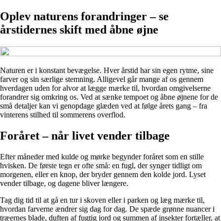
Oplev naturens forandringer – se
årstidernes skift med åbne øjne
Naturen er i konstant bevægelse. Hver årstid har sin egen rytme, sine
farver og sin særlige stemning. Alligevel går mange af os gennem
hverdagen uden for alvor at lægge mærke til, hvordan omgivelserne
forandrer sig omkring os. Ved at sænke tempoet og åbne øjnene for de
små detaljer kan vi genopdage glæden ved at følge årets gang – fra
vinterens stilhed til sommerens overflod.
Foråret – når livet vender tilbage
Efter måneder med kulde og mørke begynder foråret som en stille
hvisken. De første tegn er ofte små: en fugl, der synger tidligt om
morgenen, eller en knop, der bryder gennem den kolde jord. Lyset
vender tilbage, og dagene bliver længere.
Tag dig tid til at gå en tur i skoven eller i parken og læg mærke til,
hvordan farverne ændrer sig dag for dag. De spæde grønne nuancer i
træernes blade, duften af fugtig jord og summen af insekter fortæller, at