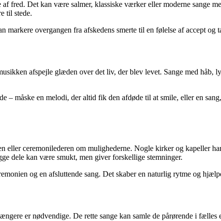
 af fred. Det kan være salmer, klassiske værker eller moderne sange m
 til stede.
 kan markere overgangen fra afskedens smerte til en følelse af accept o
sikken afspejle glæden over det liv, der blev levet. Sange med håb, ly
e – måske en melodi, der altid fik den afdøde til at smile, eller en san
n eller ceremonilederen om mulighederne. Nogle kirker og kapeller har
egge dele kan være smukt, men giver forskellige stemninger.
remonien og en afsluttende sang. Det skaber en naturlig rytme og hjælp
 længere er nødvendige. De rette sange kan samle de pårørende i fælles