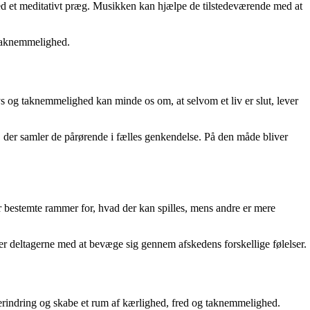
ed et meditativt præg. Musikken kan hjælpe de tilstedeværende med at
g taknemmelighed.
s og taknemmelighed kan minde os om, at selvom et liv er slut, lever
g, der samler de pårørende i fælles genkendelse. På den måde bliver
 bestemte rammer for, hvad der kan spilles, mens andre er mere
er deltagerne med at bevæge sig gennem afskedens forskellige følelser.
 erindring og skabe et rum af kærlighed, fred og taknemmelighed.