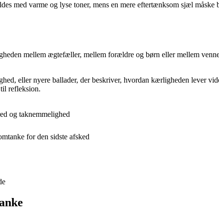
des med varme og lyse toner, mens en mere eftertænksom sjæl måske beds
gheden mellem ægtefæller, mellem forældre og børn eller mellem venner
ed, eller nyere ballader, der beskriver, hvordan kærligheden lever vid
il refleksion.
fred og taknemmelighed
omtanke for den sidste afsked
de
tanke