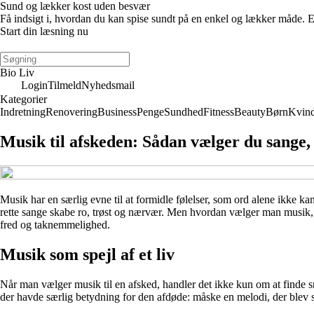
Sund og lækker kost uden besvær
Få indsigt i, hvordan du kan spise sundt på en enkel og lækker måde. E-
Start din læsning nu
Bio Liv
Login
Tilmeld
Nyhedsmail
Kategorier
Indretning
Renovering
Business
Penge
Sundhed
Fitness
Beauty
Børn
Kvin
Musik til afskeden: Sådan vælger du sange
Musik har en særlig evne til at formidle følelser, som ord alene ikke 
rette sange skabe ro, trøst og nærvær. Men hvordan vælger man musik, de
fred og taknemmelighed.
Musik som spejl af et liv
Når man vælger musik til en afsked, handler det ikke kun om at finde sm
der havde særlig betydning for den afdøde: måske en melodi, der blev spill