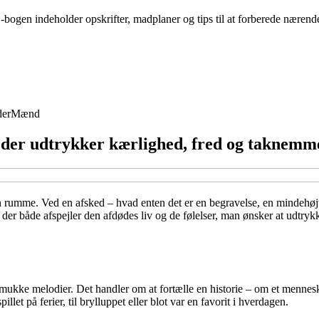
bogen indeholder opskrifter, madplaner og tips til at forberede nærende
der
Mænd
, der udtrykker kærlighed, fred og taknemm
kan rumme. Ved en afsked – hvad enten det er en begravelse, en mindehøj
r både afspejler den afdødes liv og de følelser, man ønsker at udtrykke?
ukke melodier. Det handler om at fortælle en historie – om et menneske,
et på ferier, til brylluppet eller blot var en favorit i hverdagen.