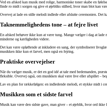
Ved en afsked kan musik med rolige, harmoniske toner skabe en følelse
finde ro midt i sorgen og give et øjebliks stilhed, hvor man blot kan være
Overvej at lade en stille melodi indlede eller afslutte ceremonien. Det
Taknemmelighedens tone – at fejre livet
En afsked behøver ikke kun at være tung. Mange vælger i dag at lade mu
minderne og kærligheden videre.
Det kan være opløftende at inkludere en sang, der symboliserer livsglæd
musikken ikke kun et farvel, men også en fejring.
Praktiske overvejelser
Når du vælger musik, er det en god idé at tale med bedemanden, præste
fleksible. Overvej også, om musikken skal være live eller afspillet – b
Lav en plan for rækkefølgen: en indledende melodi, et stykke midt i ce
Musikken som et sidste farvel
Musik kan være den sidste gave, man giver – et øjeblik, hvor ord ikke