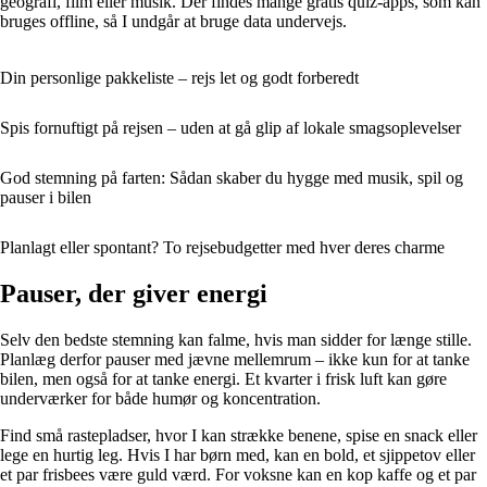
geografi, film eller musik. Der findes mange gratis quiz-apps, som kan
bruges offline, så I undgår at bruge data undervejs.
Din personlige pakkeliste – rejs let og godt forberedt
Spis fornuftigt på rejsen – uden at gå glip af lokale smagsoplevelser
God stemning på farten: Sådan skaber du hygge med musik, spil og
pauser i bilen
Planlagt eller spontant? To rejsebudgetter med hver deres charme
Pauser, der giver energi
Selv den bedste stemning kan falme, hvis man sidder for længe stille.
Planlæg derfor pauser med jævne mellemrum – ikke kun for at tanke
bilen, men også for at tanke energi. Et kvarter i frisk luft kan gøre
underværker for både humør og koncentration.
Find små rastepladser, hvor I kan strække benene, spise en snack eller
lege en hurtig leg. Hvis I har børn med, kan en bold, et sjippetov eller
et par frisbees være guld værd. For voksne kan en kop kaffe og et par