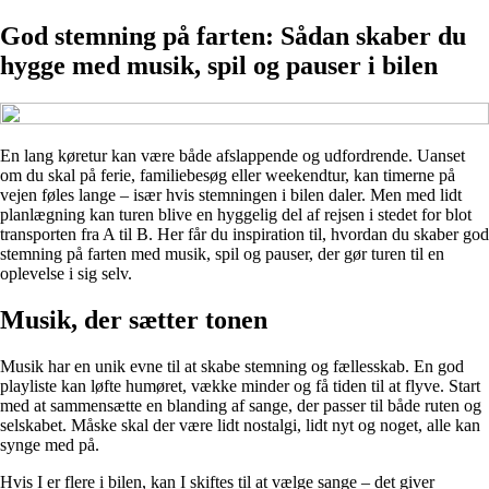
God stemning på farten: Sådan skaber du
hygge med musik, spil og pauser i bilen
En lang køretur kan være både afslappende og udfordrende. Uanset
om du skal på ferie, familiebesøg eller weekendtur, kan timerne på
vejen føles lange – især hvis stemningen i bilen daler. Men med lidt
planlægning kan turen blive en hyggelig del af rejsen i stedet for blot
transporten fra A til B. Her får du inspiration til, hvordan du skaber god
stemning på farten med musik, spil og pauser, der gør turen til en
oplevelse i sig selv.
Musik, der sætter tonen
Musik har en unik evne til at skabe stemning og fællesskab. En god
playliste kan løfte humøret, vække minder og få tiden til at flyve. Start
med at sammensætte en blanding af sange, der passer til både ruten og
selskabet. Måske skal der være lidt nostalgi, lidt nyt og noget, alle kan
synge med på.
Hvis I er flere i bilen, kan I skiftes til at vælge sange – det giver