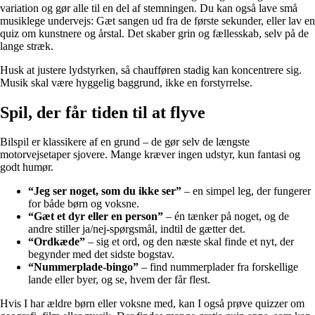
variation og gør alle til en del af stemningen. Du kan også lave små
musiklege undervejs: Gæt sangen ud fra de første sekunder, eller lav en
quiz om kunstnere og årstal. Det skaber grin og fællesskab, selv på de
lange stræk.
Husk at justere lydstyrken, så chaufføren stadig kan koncentrere sig.
Musik skal være hyggelig baggrund, ikke en forstyrrelse.
Spil, der får tiden til at flyve
Bilspil er klassikere af en grund – de gør selv de længste
motorvejsetaper sjovere. Mange kræver ingen udstyr, kun fantasi og
godt humør.
“Jeg ser noget, som du ikke ser”
– en simpel leg, der fungerer
for både børn og voksne.
“Gæt et dyr eller en person”
– én tænker på noget, og de
andre stiller ja/nej-spørgsmål, indtil de gætter det.
“Ordkæde”
– sig et ord, og den næste skal finde et nyt, der
begynder med det sidste bogstav.
“Nummerplade-bingo”
– find nummerplader fra forskellige
lande eller byer, og se, hvem der får flest.
Hvis I har ældre børn eller voksne med, kan I også prøve quizzer om