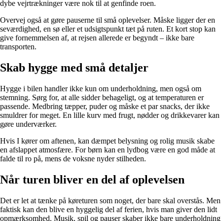
dybe vejrtrækninger være nok til at genfinde roen.
Overvej også at gøre pauserne til små oplevelser. Måske ligger der en
seværdighed, en sø eller et udsigtspunkt tæt på ruten. Et kort stop kan
give fornemmelsen af, at rejsen allerede er begyndt – ikke bare
transporten.
Skab hygge med små detaljer
Hygge i bilen handler ikke kun om underholdning, men også om
stemning. Sørg for, at alle sidder behageligt, og at temperaturen er
passende. Medbring tæpper, puder og måske et par snacks, der ikke
smuldrer for meget. En lille kurv med frugt, nødder og drikkevarer kan
gøre underværker.
Hvis I kører om aftenen, kan dæmpet belysning og rolig musik skabe
en afslappet atmosfære. For børn kan en lydbog være en god måde at
falde til ro på, mens de voksne nyder stilheden.
Når turen bliver en del af oplevelsen
Det er let at tænke på køreturen som noget, der bare skal overstås. Men
faktisk kan den blive en hyggelig del af ferien, hvis man giver den lidt
opmærksomhed. Musik, spil og pauser skaber ikke bare underholdning