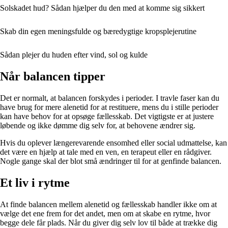
Solskadet hud? Sådan hjælper du den med at komme sig sikkert
Skab din egen meningsfulde og bæredygtige kropsplejerutine
Sådan plejer du huden efter vind, sol og kulde
Når balancen tipper
Det er normalt, at balancen forskydes i perioder. I travle faser kan du
have brug for mere alenetid for at restituere, mens du i stille perioder
kan have behov for at opsøge fællesskab. Det vigtigste er at justere
løbende og ikke dømme dig selv for, at behovene ændrer sig.
Hvis du oplever længerevarende ensomhed eller social udmattelse, kan
det være en hjælp at tale med en ven, en terapeut eller en rådgiver.
Nogle gange skal der blot små ændringer til for at genfinde balancen.
Et liv i rytme
At finde balancen mellem alenetid og fællesskab handler ikke om at
vælge det ene frem for det andet, men om at skabe en rytme, hvor
begge dele får plads. Når du giver dig selv lov til både at trække dig