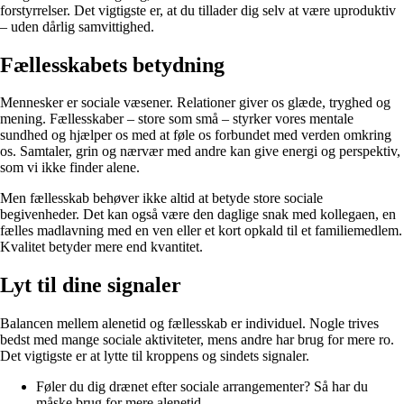
forstyrrelser. Det vigtigste er, at du tillader dig selv at være uproduktiv
– uden dårlig samvittighed.
Fællesskabets betydning
Mennesker er sociale væsener. Relationer giver os glæde, tryghed og
mening. Fællesskaber – store som små – styrker vores mentale
sundhed og hjælper os med at føle os forbundet med verden omkring
os. Samtaler, grin og nærvær med andre kan give energi og perspektiv,
som vi ikke finder alene.
Men fællesskab behøver ikke altid at betyde store sociale
begivenheder. Det kan også være den daglige snak med kollegaen, en
fælles madlavning med en ven eller et kort opkald til et familiemedlem.
Kvalitet betyder mere end kvantitet.
Lyt til dine signaler
Balancen mellem alenetid og fællesskab er individuel. Nogle trives
bedst med mange sociale aktiviteter, mens andre har brug for mere ro.
Det vigtigste er at lytte til kroppens og sindets signaler.
Føler du dig drænet efter sociale arrangementer? Så har du
måske brug for mere alenetid.