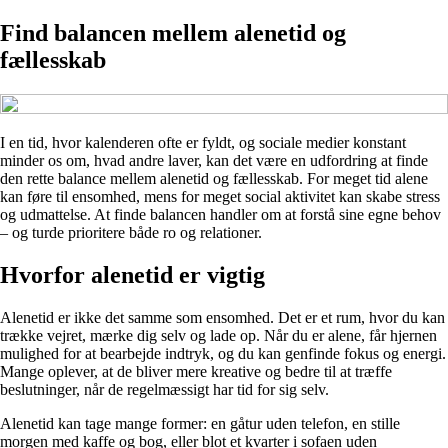
Find balancen mellem alenetid og
fællesskab
I en tid, hvor kalenderen ofte er fyldt, og sociale medier konstant
minder os om, hvad andre laver, kan det være en udfordring at finde
den rette balance mellem alenetid og fællesskab. For meget tid alene
kan føre til ensomhed, mens for meget social aktivitet kan skabe stress
og udmattelse. At finde balancen handler om at forstå sine egne behov
– og turde prioritere både ro og relationer.
Hvorfor alenetid er vigtig
Alenetid er ikke det samme som ensomhed. Det er et rum, hvor du kan
trække vejret, mærke dig selv og lade op. Når du er alene, får hjernen
mulighed for at bearbejde indtryk, og du kan genfinde fokus og energi.
Mange oplever, at de bliver mere kreative og bedre til at træffe
beslutninger, når de regelmæssigt har tid for sig selv.
Alenetid kan tage mange former: en gåtur uden telefon, en stille
morgen med kaffe og bog, eller blot et kvarter i sofaen uden