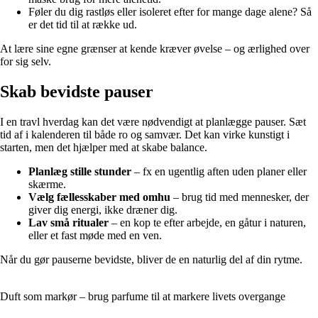
Føler du dig rastløs eller isoleret efter for mange dage alene? Så
er det tid til at række ud.
At lære sine egne grænser at kende kræver øvelse – og ærlighed over
for sig selv.
Skab bevidste pauser
I en travl hverdag kan det være nødvendigt at planlægge pauser. Sæt
tid af i kalenderen til både ro og samvær. Det kan virke kunstigt i
starten, men det hjælper med at skabe balance.
Planlæg stille stunder
– fx en ugentlig aften uden planer eller
skærme.
Vælg fællesskaber med omhu
– brug tid med mennesker, der
giver dig energi, ikke dræner dig.
Lav små ritualer
– en kop te efter arbejde, en gåtur i naturen,
eller et fast møde med en ven.
Når du gør pauserne bevidste, bliver de en naturlig del af din rytme.
Duft som markør – brug parfume til at markere livets overgange