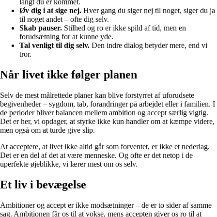
langt du er kommet.
Øv dig i at sige nej.
Hver gang du siger nej til noget, siger du ja
til noget andet – ofte dig selv.
Skab pauser.
Stilhed og ro er ikke spild af tid, men en
forudsætning for at kunne yde.
Tal venligt til dig selv.
Den indre dialog betyder mere, end vi
tror.
Når livet ikke følger planen
Selv de mest målrettede planer kan blive forstyrret af uforudsete
begivenheder – sygdom, tab, forandringer på arbejdet eller i familien. I
de perioder bliver balancen mellem ambition og accept særlig vigtig.
Det er her, vi opdager, at styrke ikke kun handler om at kæmpe videre,
men også om at turde give slip.
At acceptere, at livet ikke altid går som forventet, er ikke et nederlag.
Det er en del af det at være menneske. Og ofte er det netop i de
uperfekte øjeblikke, vi lærer mest om os selv.
Et liv i bevægelse
Ambitioner og accept er ikke modsætninger – de er to sider af samme
sag. Ambitionen får os til at vokse, mens accepten giver os ro til at