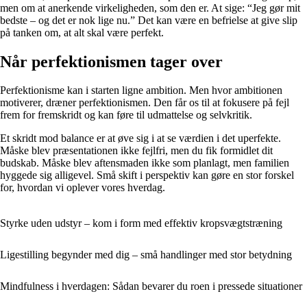
men om at anerkende virkeligheden, som den er. At sige: “Jeg gør mit
bedste – og det er nok lige nu.” Det kan være en befrielse at give slip
på tanken om, at alt skal være perfekt.
Når perfektionismen tager over
Perfektionisme kan i starten ligne ambition. Men hvor ambitionen
motiverer, dræner perfektionismen. Den får os til at fokusere på fejl
frem for fremskridt og kan føre til udmattelse og selvkritik.
Et skridt mod balance er at øve sig i at se værdien i det uperfekte.
Måske blev præsentationen ikke fejlfri, men du fik formidlet dit
budskab. Måske blev aftensmaden ikke som planlagt, men familien
hyggede sig alligevel. Små skift i perspektiv kan gøre en stor forskel
for, hvordan vi oplever vores hverdag.
Styrke uden udstyr – kom i form med effektiv kropsvægtstræning
Ligestilling begynder med dig – små handlinger med stor betydning
Mindfulness i hverdagen: Sådan bevarer du roen i pressede situationer