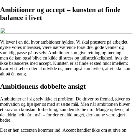
Ambitioner og accept – kunsten at finde
balance i livet
Vi lever i en tid, hvor ambitioner hyldes. Vi skal præstere på arbejdet,
dyrke vores interesser, være nærværende forældre, gode venner og
samtidig passe på os selv. Ambitioner kan give retning og mening –
men de kan også blive en kilde til stress og utilstrækkelighed, hvis de
ikke balanceres med accept. Kunsten er at finde et sted midt imellem:
hvor vi stræber efter at udvikle os, men også kan hvile i, at vi ikke kan
alt på én gang.
Ambitionens dobbelte ansigt
Ambitioner er i sig selv ikke et problem. De driver os fremad, giver os
motivation og hjælper os med at sætte mål. Men når ambitionen bliver
et krav om konstant forbedring, kan den skabe uro. Mange oplever, at
de aldrig helt når i mål – for der er altid noget, der kunne være gjort
bedre.
Det er her, accepten kommer ind. Accept handler ikke om at give op,