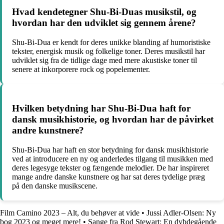
Hvad kendetegner Shu-Bi-Duas musikstil, og
hvordan har den udviklet sig gennem årene?
Shu-Bi-Dua er kendt for deres unikke blanding af humoristiske
tekster, energisk musik og folkelige toner. Deres musikstil har
udviklet sig fra de tidlige dage med mere akustiske toner til
senere at inkorporere rock og popelementer.
Hvilken betydning har Shu-Bi-Dua haft for
dansk musikhistorie, og hvordan har de påvirket
andre kunstnere?
Shu-Bi-Dua har haft en stor betydning for dansk musikhistorie
ved at introducere en ny og anderledes tilgang til musikken med
deres legesyge tekster og fængende melodier. De har inspireret
mange andre danske kunstnere og har sat deres tydelige præg
på den danske musikscene.
Film Camino 2023 – Alt, du behøver at vide
•
Jussi Adler-Olsen: Ny
bog 2023 og meget mere!
•
Sange fra Rod Stewart: En dybdegående