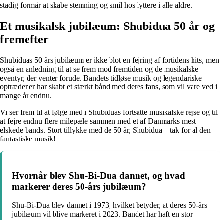
stadig formår at skabe stemning og smil hos lyttere i alle aldre.
Et musikalsk jubilæum: Shubidua 50 år og
fremefter
Shubiduas 50 års jubilæum er ikke blot en fejring af fortidens hits, men
også en anledning til at se frem mod fremtiden og de musikalske
eventyr, der venter forude. Bandets tidløse musik og legendariske
optrædener har skabt et stærkt bånd med deres fans, som vil vare ved i
mange år endnu.
Vi ser frem til at følge med i Shubiduas fortsatte musikalske rejse og til
at fejre endnu flere milepæle sammen med et af Danmarks mest
elskede bands. Stort tillykke med de 50 år, Shubidua – tak for al den
fantastiske musik!
Hvornår blev Shu-Bi-Dua dannet, og hvad
markerer deres 50-års jubilæum?
Shu-Bi-Dua blev dannet i 1973, hvilket betyder, at deres 50-års
jubilæum vil blive markeret i 2023. Bandet har haft en stor