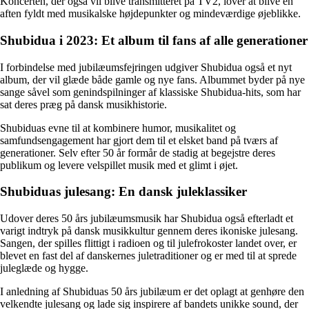
Koncerten, der også vil blive transmitteret på TV2, lover at blive en
aften fyldt med musikalske højdepunkter og mindeværdige øjeblikke.
Shubidua i 2023: Et album til fans af alle generationer
I forbindelse med jubilæumsfejringen udgiver Shubidua også et nyt
album, der vil glæde både gamle og nye fans. Albummet byder på nye
sange såvel som genindspilninger af klassiske Shubidua-hits, som har
sat deres præg på dansk musikhistorie.
Shubiduas evne til at kombinere humor, musikalitet og
samfundsengagement har gjort dem til et elsket band på tværs af
generationer. Selv efter 50 år formår de stadig at begejstre deres
publikum og levere velspillet musik med et glimt i øjet.
Shubiduas julesang: En dansk juleklassiker
Udover deres 50 års jubilæumsmusik har Shubidua også efterladt et
varigt indtryk på dansk musikkultur gennem deres ikoniske julesang.
Sangen, der spilles flittigt i radioen og til julefrokoster landet over, er
blevet en fast del af danskernes juletraditioner og er med til at sprede
juleglæde og hygge.
I anledning af Shubiduas 50 års jubilæum er det oplagt at genhøre den
velkendte julesang og lade sig inspirere af bandets unikke sound, der