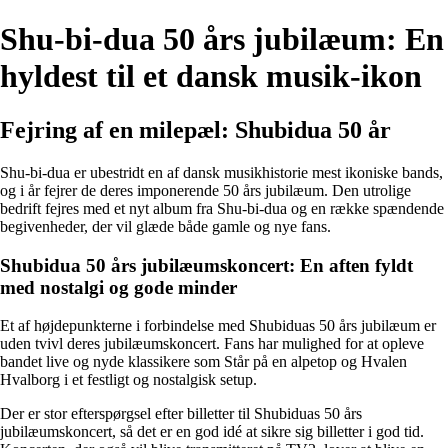
Shu-bi-dua 50 års jubilæum: En
hyldest til et dansk musik-ikon
Fejring af en milepæl: Shubidua 50 år
Shu-bi-dua er ubestridt en af dansk musikhistorie mest ikoniske bands,
og i år fejrer de deres imponerende 50 års jubilæum. Den utrolige
bedrift fejres med et nyt album fra Shu-bi-dua og en række spændende
begivenheder, der vil glæde både gamle og nye fans.
Shubidua 50 års jubilæumskoncert: En aften fyldt
med nostalgi og gode minder
Et af højdepunkterne i forbindelse med Shubiduas 50 års jubilæum er
uden tvivl deres jubilæumskoncert. Fans har mulighed for at opleve
bandet live og nyde klassikere som Står på en alpetop og Hvalen
Hvalborg i et festligt og nostalgisk setup.
Der er stor efterspørgsel efter billetter til Shubiduas 50 års
jubilæumskoncert, så det er en god idé at sikre sig billetter i god tid.