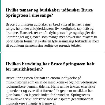
Hvilke temaer og budskaber udforsker Bruce
Springsteen i sine sange?
Bruce Springsteen udforsker en bred vifte af temaer i sine
sange, herunder arbejderklassens liv, kærlighed, tab, håb og
drømme. Hans tekster er ofte dybt personlige og afspejler de
udfordringer og glæder, som mange mennesker kan relatere til.
Springsteen formår at skabe en følelsesmæssig forbindelse med
sit publikum gennem sine ærlige og rørende tekster.
Hvilken betydning har Bruce Springsteen haft
for musikhistorien?
Bruce Springsteen har haft en enorm indflydelse på
musikhistorien som en af de mest ikoniske og indflydelsesrige
rockmusikere gennem tiderne. Hans ærlige tekster, energiske
optrædener og evne til at forene folk gennem musikken har
gjort ham til en legende inden for branchen. Springsteens
musikalske arv vil fortsætte med at inspirere generationer af
musikelskere i mange år fremover.