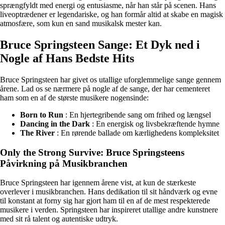
sprængfyldt med energi og entusiasme, når han står på scenen. Hans
liveoptrædener er legendariske, og han formår altid at skabe en magisk
atmosfære, som kun en sand musikalsk mester kan.
Bruce Springsteen Sange: Et Dyk ned i
Nogle af Hans Bedste Hits
Bruce Springsteen har givet os utallige uforglemmelige sange gennem
årene. Lad os se nærmere på nogle af de sange, der har cementeret
ham som en af de største musikere nogensinde:
Born to Run
: En hjertegribende sang om frihed og længsel
Dancing in the Dark
: En energisk og livsbekræftende hymne
The River
: En rørende ballade om kærlighedens kompleksitet
Only the Strong Survive: Bruce Springsteens
Påvirkning på Musikbranchen
Bruce Springsteen har igennem årene vist, at kun de stærkeste
overlever i musikbranchen. Hans dedikation til sit håndværk og evne
til konstant at forny sig har gjort ham til en af de mest respekterede
musikere i verden. Springsteen har inspireret utallige andre kunstnere
med sit rå talent og autentiske udtryk.