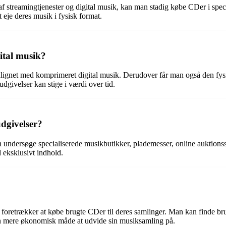
treamingtjenester og digital musik, kan man stadig købe CDer i specia
 eje deres musik i fysisk format.
gital musik?
lignet med komprimeret digital musik. Derudover får man også den fysi
dgivelser kan stige i værdi over tid.
dgivelser?
n undersøge specialiserede musikbutikker, plademesser, online auktionss
 eksklusivt indhold.
e foretrækker at købe brugte CDer til deres samlinger. Man kan finde b
en mere økonomisk måde at udvide sin musiksamling på.