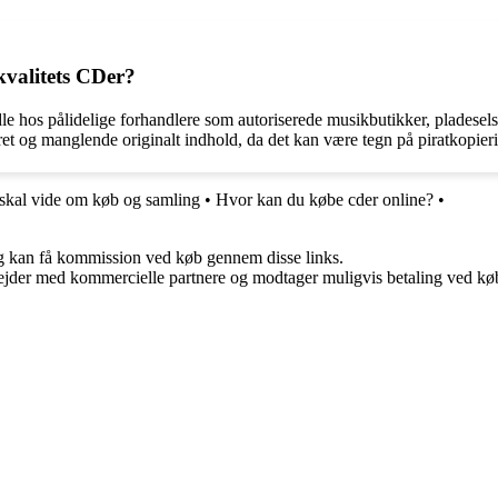
kvalitets CDer?
dle hos pålidelige forhandlere som autoriserede musikbutikker, pladesel
et og manglende originalt indhold, da det kan være tegn på piratkopierin
 skal vide om køb og samling
•
Hvor kan du købe cder online?
•
, og kan få kommission ved køb gennem disse links.
jder med kommercielle partnere og modtager muligvis betaling ved køb.