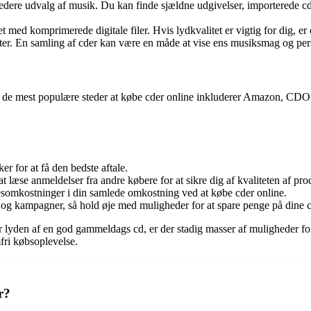
redere udvalg af musik. Du kan finde sjældne udgivelser, importerede cd
 med komprimerede digitale filer. Hvis lydkvalitet er vigtig for dig, er
er. En samling af cder kan være en måde at vise ens musiksmag og per
le af de mest populære steder at købe cder online inkluderer Amazon, CDO
er for at få den bedste aftale.
 læse anmeldelser fra andre købere for at sikre dig af kvaliteten af pro
somkostninger i din samlede omkostning ved at købe cder online.
 og kampagner, så hold øje med muligheder for at spare penge på dine 
er lyden af en god gammeldags cd, er der stadig masser af muligheder f
fri købsoplevelse.
r?