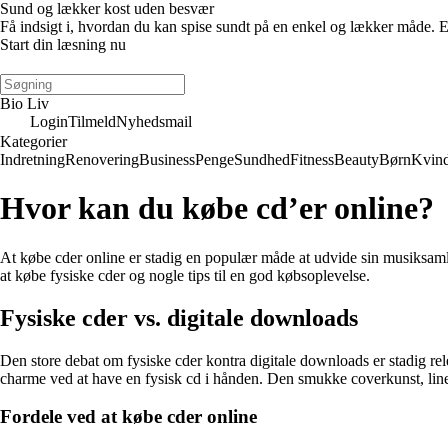
Sund og lækker kost uden besvær
Få indsigt i, hvordan du kan spise sundt på en enkel og lækker måde. E-
Start din læsning nu
Bio Liv
Login
Tilmeld
Nyhedsmail
Kategorier
Indretning
Renovering
Business
Penge
Sundhed
Fitness
Beauty
Børn
Kvin
Hvor kan du købe cd’er online?
At købe cder online er stadig en populær måde at udvide sin musiksamli
at købe fysiske cder og nogle tips til en god købsoplevelse.
Fysiske cder vs. digitale downloads
Den store debat om fysiske cder kontra digitale downloads er stadig re
charme ved at have en fysisk cd i hånden. Den smukke coverkunst, liner
Fordele ved at købe cder online