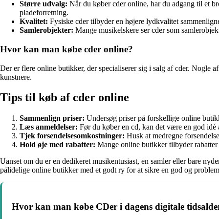
Større udvalg:
Når du køber cder online, har du adgang til et b
pladeforretning.
Kvalitet:
Fysiske cder tilbyder en højere lydkvalitet sammenlignet
Samlerobjekter:
Mange musikelskere ser cder som samlerobjekt
Hvor kan man købe cder online?
Der er flere online butikker, der specialiserer sig i salg af cder. Nog
kunstnere.
Tips til køb af cder online
Sammenlign priser:
Undersøg priser på forskellige online butikk
Læs anmeldelser:
Før du køber en cd, kan det være en god idé at
Tjek forsendelsesomkostninger:
Husk at medregne forsendelse
Hold øje med rabatter:
Mange online butikker tilbyder rabatter
Uanset om du er en dedikeret musikentusiast, en samler eller bare nyd
pålidelige online butikker med et godt ry for at sikre en god og problem
Hvor kan man købe CDer i dagens digitale tidsalde