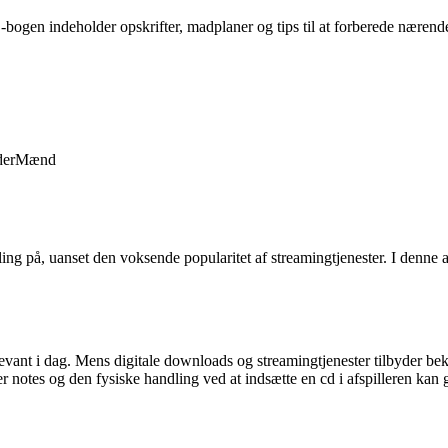
bogen indeholder opskrifter, madplaner og tips til at forberede nærende
der
Mænd
ng på, uanset den voksende popularitet af streamingtjenester. I denne a
levant i dag. Mens digitale downloads og streamingtjenester tilbyder be
 notes og den fysiske handling ved at indsætte en cd i afspilleren kan 