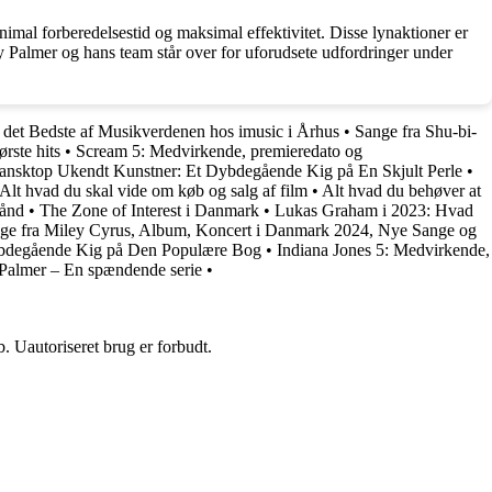
imal forberedelsestid og maksimal effektivitet. Disse lynaktioner er
y Palmer og hans team står over for uforudsete udfordringer under
det Bedste af Musikverdenen hos imusic i Århus
•
Sange fra Shu-bi-
rste hits
•
Scream 5: Medvirkende, premieredato og
ansktop Ukendt Kunstner: Et Dybdegående Kig på En Skjult Perle
•
lt hvad du skal vide om køb og salg af film
•
Alt hvad du behøver at
bånd
•
The Zone of Interest i Danmark
•
Lukas Graham i 2023: Hvad
ge fra Miley Cyrus, Album, Koncert i Danmark 2024, Nye Sange og
ybdegående Kig på Den Populære Bog
•
Indiana Jones 5: Medvirkende,
Palmer – En spændende serie
•
 Uautoriseret brug er forbudt.