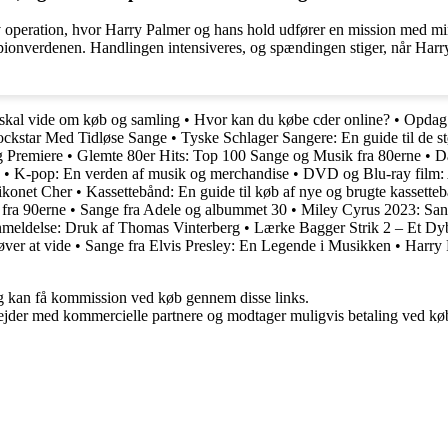
tiv operation, hvor Harry Palmer og hans hold udfører en mission med min
spionverdenen. Handlingen intensiveres, og spændingen stiger, når Harr
 skal vide om køb og samling
•
Hvor kan du købe cder online?
•
Opdag 
ockstar Med Tidløse Sange
•
Tyske Schlager Sangere: En guide til de stø
g Premiere
•
Glemte 80er Hits: Top 100 Sange og Musik fra 80erne
•
D
•
K-pop: En verden af musik og merchandise
•
DVD og Blu-ray film: A
ikonet Cher
•
Kassettebånd: En guide til køb af nye og brugte kassette
 fra 90erne
•
Sange fra Adele og albummet 30
•
Miley Cyrus 2023: San
meldelse: Druk af Thomas Vinterberg
•
Lærke Bagger Strik 2 – Et D
ver at vide
•
Sange fra Elvis Presley: En Legende i Musikken
•
Harry 
, og kan få kommission ved køb gennem disse links.
jder med kommercielle partnere og modtager muligvis betaling ved køb.