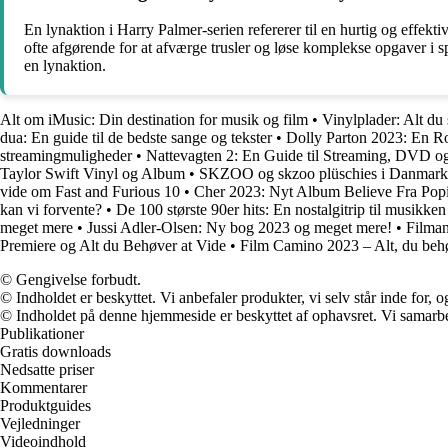
En lynaktion i Harry Palmer-serien refererer til en hurtig og effek
ofte afgørende for at afværge trusler og løse komplekse opgaver i 
en lynaktion.
Alt om iMusic: Din destination for musik og film
•
Vinylplader: Alt du
dua: En guide til de bedste sange og tekster
•
Dolly Parton 2023: En R
streamingmuligheder
•
Nattevagten 2: En Guide til Streaming, DVD o
Taylor Swift Vinyl og Album
•
SKZOO og skzoo plüschies i Danmark
vide om Fast and Furious 10
•
Cher 2023: Nyt Album Believe Fra Pop
kan vi forvente?
•
De 100 største 90er hits: En nostalgitrip til musikken
meget mere
•
Jussi Adler-Olsen: Ny bog 2023 og meget mere!
•
Filman
Premiere og Alt du Behøver at Vide
•
Film Camino 2023 – Alt, du behø
© Gengivelse forbudt.
© Indholdet er beskyttet. Vi anbefaler produkter, vi selv står inde for
© Indholdet på denne hjemmeside er beskyttet af ophavsret. Vi samarbe
Publikationer
Gratis downloads
Nedsatte priser
Kommentarer
Produktguides
Vejledninger
Videoindhold