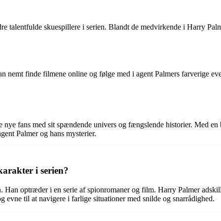
talentfulde skuespillere i serien. Blandt de medvirkende i Harry Palmer 
an nemt finde filmene online og følge med i agent Palmers farverige e
kke nye fans med sit spændende univers og fængslende historier. Med en b
agent Palmer og hans mysterier.
arakter i serien?
n. Han optræder i en serie af spionromaner og film. Harry Palmer adskil
og evne til at navigere i farlige situationer med snilde og snarrådighed.