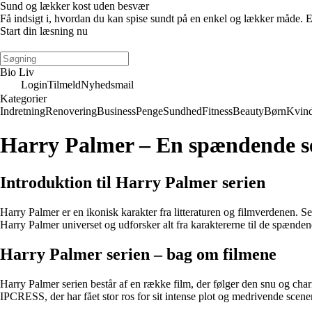
Sund og lækker kost uden besvær
Få indsigt i, hvordan du kan spise sundt på en enkel og lækker måde. E-
Start din læsning nu
Bio Liv
Login
Tilmeld
Nyhedsmail
Kategorier
Indretning
Renovering
Business
Penge
Sundhed
Fitness
Beauty
Børn
Kvin
Harry Palmer – En spændende s
Introduktion til Harry Palmer serien
Harry Palmer er en ikonisk karakter fra litteraturen og filmverdenen.
Harry Palmer universet og udforsker alt fra karaktererne til de spændend
Harry Palmer serien – bag om filmene
Harry Palmer serien består af en række film, der følger den snu og char
IPCRESS, der har fået stor ros for sit intense plot og medrivende scener