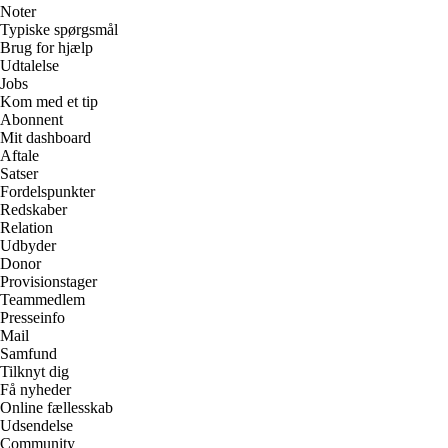
Noter
Typiske spørgsmål
Brug for hjælp
Udtalelse
Jobs
Kom med et tip
Abonnent
Mit dashboard
Aftale
Satser
Fordelspunkter
Redskaber
Relation
Udbyder
Donor
Provisionstager
Teammedlem
Presseinfo
Mail
Samfund
Tilknyt dig
Få nyheder
Online fællesskab
Udsendelse
Community