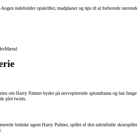
bogen indeholder opskrifter, madplaner og tips til at forberede nærende
der
Mænd
erie
 Serien om Harry Palmer byder på nervepirrende spiondrama og har fange
e plot twists.
merede britiske agent Harry Palmer, spillet af den talentfulde skuespill
.